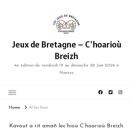
Jeux de Bretagne – C'hoarioù
Breizh
4e édition du vendredi 19 au dimanche 28 Juin 2026 à
Nantes
Home
Al lec’hioù
Kavout a rit amañ lec’hioù C’hoarioù Breizh.